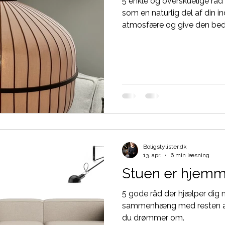
5 enkle og overskuelige råd 
som en naturlig del af din i
atmosfære og give den bedst
Boligstylister.dk
13. apr.
6 min læsning
Stuen er hjemm
5 gode råd der hjælper dig m
sammenhæng med resten af 
du drømmer om.