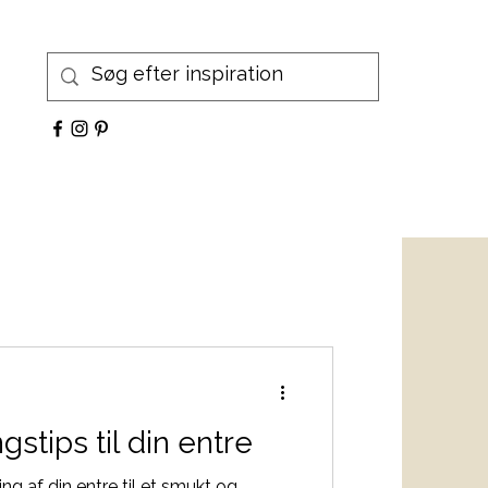
gstips til din entre
ing af din entre til et smukt og