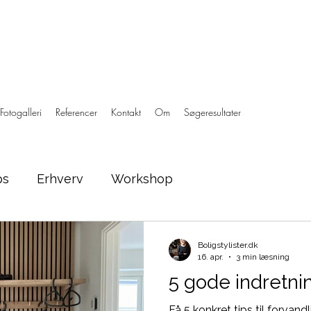
Fotogalleri
Referencer
Kontakt
Om
Søgeresultater
ps
Erhverv
Workshop
Boligstylister.dk
16. apr.
3 min læsning
5 gode indretnin
Få 5 konkret tips til forvandl