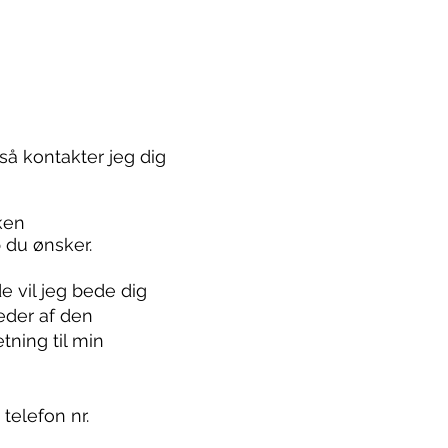
så kontakter jeg dig
ken
 du ønsker.
 vil jeg bede dig
leder af den
ning til min
 telefon nr.