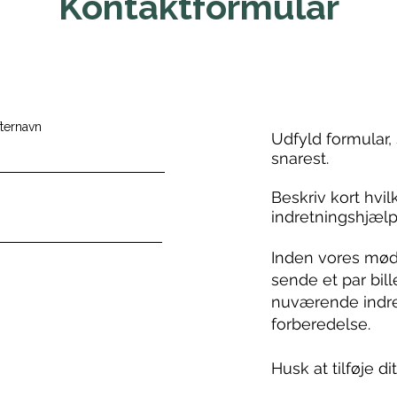
Kontaktformular
fternavn
Udfyld formular, 
snarest.
Beskriv kort hvil
indretningshjælp
Inden vores møde
sende et par
bil
nuværende indret
forberedelse.
Husk at tilføje dit