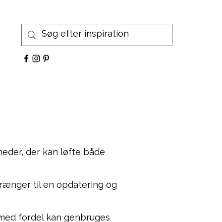
heder, der kan løfte både
trænger til en opdatering og
r med fordel kan genbruges