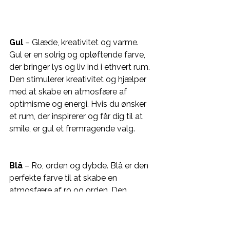
Gul
 – Glæde, kreativitet og varme. 
Gul er en solrig og opløftende farve, 
der bringer lys og liv ind i ethvert rum. 
Den stimulerer kreativitet og hjælper 
med at skabe en atmosfære af 
optimisme og energi. Hvis du ønsker 
et rum, der inspirerer og får dig til at 
smile, er gul et fremragende valg.
Blå
 – Ro, orden og dybde. Blå er den 
perfekte farve til at skabe en 
atmosfære af ro og orden. Den 
fremmer afslapning og klarhed og 
giver dybde til rummet. Blå farver er 
ideelle til soveværelset eller 