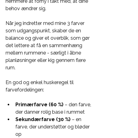
nemmere at forny i takt med, at dine 
behov ændrer sig.
Når jeg indretter med mine 3 farver 
som udgangspunkt, skaber de en 
balance og giver et overblik, som gør 
det lettere at få en sammenhæng 
mellem rummene - særligt i åbne 
planløsninger eller kig gennem flere 
rum.
En god og enkel huskeregel til 
farvefordelingen:
Primærfarve (60 %)
 – den farve, 
der danner rolig base i rummet
Sekundærfarve (30 %)
 – en 
farve, der understøtter og bløder 
op