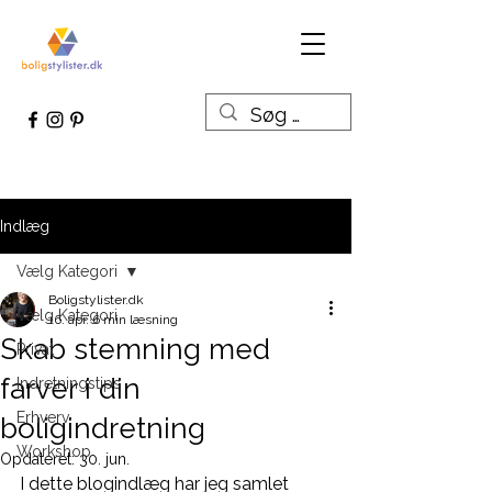
Indlæg
Vælg Kategori
Boligstylister.dk
Vælg Kategori
16. apr.
6 min læsning
Skab stemning med
Privat
farver i din
Indretningstips
Erhverv
boligindretning
Workshop
Opdateret:
30. jun.
I dette blogindlæg har jeg samlet 