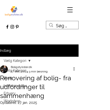
Indlæg
Vælg Kategori
Boligstylister.dk
Vælg Kategori
17. dec. 2024
3 min læsning
Renovering af bolig- fra
Privat
udfordringer til
Indretningstips
Erhverv
sammenhæng
Workshop
Opdateret:
27. jan. 2025